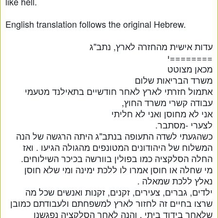
like hell.
English translation follows the original Hebrew.
עדות אישית מהחזרה לארץ, נתב"ג
========י
מכאן מצוטט
משרד הבריאות שלום
אתמול חזרתי לארץ לאחר חודשיים בתאילנד מטעמי
עבודה קשרי משרד החוץ,
אני לא מחוסן ואני לא חליתי
לצערי -מסתבר.
כשהגעתי לשדה התעופה בנתב"ג היתה הרגשה של הנה
המשלוח של היהודונים המטונפים מהגולה הגיעו . ואז
החלה הסלקציה כמו בפולין בוורשה בכיכר השילוחים.
מי שחלה או חוסן אמרו לו ללכת ימינה ומי שלא חוסן
נאלץ ללכת שמאלה .
ילדים, גברים, צעירים, זקנים, זקנות ואנשים שכל מה
שרצו בחיים זה לחזור לארץ למשפחתם ולעבודתם כמובן
שלאחר בידוד ביתי . והנה לאחר הסלקציה נפגשנו