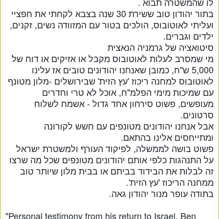
לו שהמשטרה תבוא .
בתור יהודון טוב ששירת 30 שנה בצבא לקחתי את חפציי
ועליתי לאוטובוס, הולכים בטור עם המזוודה נשים, זקנים,
ילדים וגברים.
סיטואציה של גרמניה הנאצית
מי שמסרב לעלות לאוטובוס מקבל או אזיקים או דוח של
5,000 ש"ח, כמובן שאנחנו יהודונים טובים אז עלינו
לאוטובוס למחנה ריכוז 'עץ הזית' שבירושלים -מלון מטונף
עם שמיכות מימי הפלמ"ח, אוכל לא טרי וחדרים
מעופשים, פשוט סירחון אחד גדול - אשמח לשלוח
סרטונים.
אבל אנחנו יהודונים מטונפים עם חשש לקורונה
ומתייחסים אלינו בהתאם.
פשוט בושה לממשלה, לפיקוד העורף ולמשטרת ישראל
על התנהגות כלפי אותם יהודונים מטונפים שכל מה שרצו
זה לבלות את הבידוד בביתם או בבית מלון שיותר טוב
ממחנה הריכוז 'עץ הזית'.
בתודה עופר מנור יהודון גאה.
"Personal testimony from his return to Israel, Ben