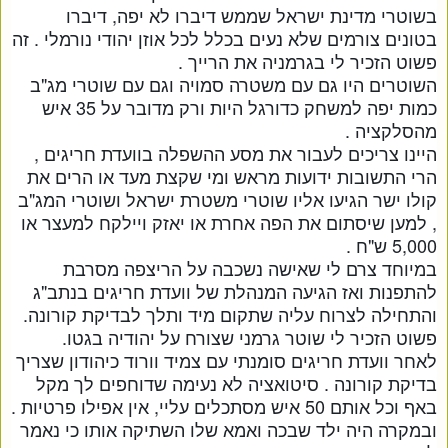
בשוטרי מדינת ישראל שממש דיברו לא יפה, דיברו
בטונים צורמים שלא נעים בכלל לכל אוזן יהודי נורמלי . זה
פשוט הזכיר לי בגרמניה את הרייך .
השוטרים היו גם עם משטרה סמויה וגם עם שוטרי מג"ב
כמות יפה למשחק כדורגל היות ורק מדובר על 35 איש
מהסלקציה .
היינו צריכים לעבור את מסע ההשפלה בוועדת חריגים ,
הרי התשובות ידועות מראש ומי שקצת מעד או הרים את
קולו ישר הגיעו אליו שוטרי משטרת ישראל ושוטרי המג"ב
, למען שיסתום את הפה אחרת או יאזק ויילקח למעצר או
5,000 ש"ח .
במיוחד צרם לי שאישה נשכבה על הריצפה מסרבת
להתפנות ואז הגיעה המנהלת של וועדת חריגים בנתב"ג
והתחילה לצרוח עליה שתקום מיד ותלך לבדיקת קורונה.
פשוט הזכיר לי שוטר גרמני שצורח על יהודיה בגטו.
לאחר וועדת חריגים סומנתי עם צמיד וורוד כיהודון שצריך
בדיקת קורונה . סיטואציה לא נעימה שדוחפים לך מקל
באף וכל אותם 50 איש מסתכלים עליי, אין אפילו פרטיות .
ובמקרה היה ילד שבכה ואמא שלו השתיקה אותו כי נאמר